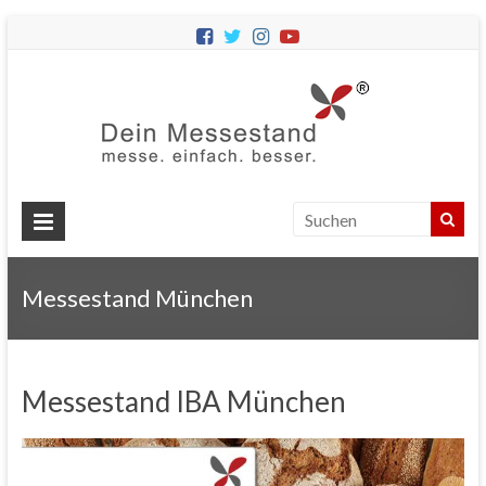
Dein
Messes
Messebau
&
Messestände
für
Ihren
Messestand München
Messeauftritt.
Messestand IBA München