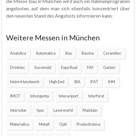
die Messe Bau in München wird auch ein Rahmenprogramm
angeboten, auf dem man sich ebenfalls konzentriert über
den neuesten Stand des Angebots informieren kann.
Weitere Messen in München
Analytica
Automatica
Bau
Bauma
Ceramitec
Drinktec
Euromold
Expo Real
FAF
Garten
Heim+Handwerk
High End
IBA
IFAT
IHM
IMOT
Inhorgenta
Interariport
Interforst
Intersolar
Ispo
Laserworld
Maintain
Materialica
Metall
Opti
Productronica