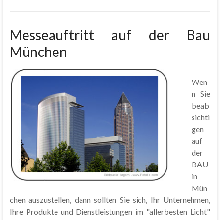
Messeauftritt auf der Bau
München
Wen
n Sie
beab
sichti
gen
auf
der
BAU
in
Mün
chen auszustellen, dann sollten Sie sich, Ihr Unternehmen,
Ihre Produkte und Dienstleistungen im "allerbesten Licht"