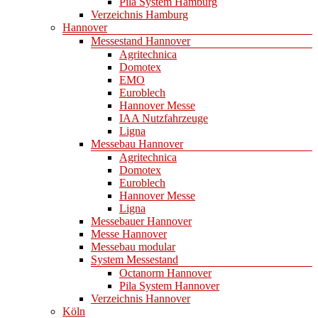
Pila System Hamburg
Verzeichnis Hamburg
Hannover
Messestand Hannover
Agritechnica
Domotex
EMO
Euroblech
Hannover Messe
IAA Nutzfahrzeuge
Ligna
Messebau Hannover
Agritechnica
Domotex
Euroblech
Hannover Messe
Ligna
Messebauer Hannover
Messe Hannover
Messebau modular
System Messestand
Octanorm Hannover
Pila System Hannover
Verzeichnis Hannover
Köln