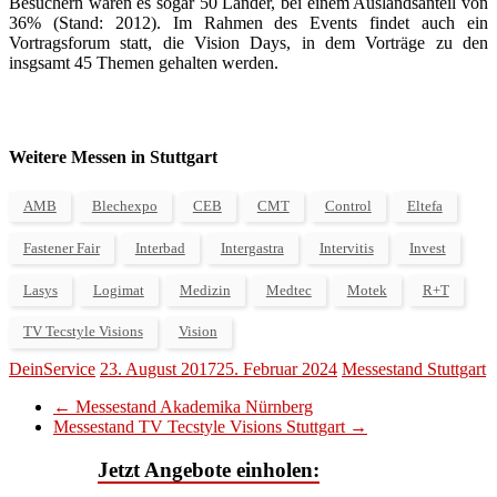
Besuchern waren es sogar 50 Länder, bei einem Auslandsanteil von
36% (Stand: 2012). Im Rahmen des Events findet auch ein
Vortragsforum statt, die Vision Days, in dem Vorträge zu den
insgsamt 45 Themen gehalten werden.
Weitere Messen in Stuttgart
AMB
Blechexpo
CEB
CMT
Control
Eltefa
Fastener Fair
Interbad
Intergastra
Intervitis
Invest
Lasys
Logimat
Medizin
Medtec
Motek
R+T
TV Tecstyle Visions
Vision
DeinService
23. August 2017
25. Februar 2024
Messestand Stuttgart
←
Messestand Akademika Nürnberg
Messestand TV Tecstyle Visions Stuttgart
→
Jetzt Angebote einholen: