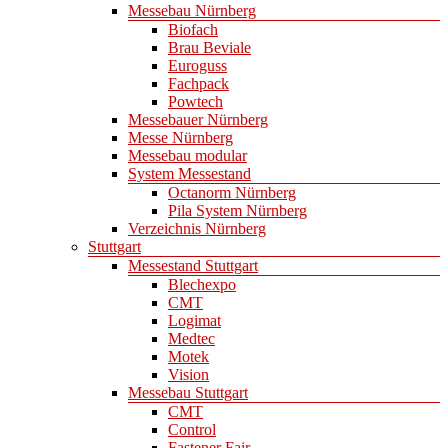
Messebau Nürnberg
Biofach
Brau Beviale
Euroguss
Fachpack
Powtech
Messebauer Nürnberg
Messe Nürnberg
Messebau modular
System Messestand
Octanorm Nürnberg
Pila System Nürnberg
Verzeichnis Nürnberg
Stuttgart
Messestand Stuttgart
Blechexpo
CMT
Logimat
Medtec
Motek
Vision
Messebau Stuttgart
CMT
Control
Fastener Fair