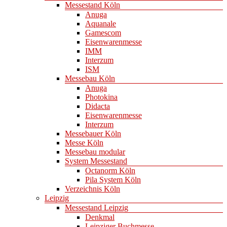
Messestand Köln
Anuga
Aquanale
Gamescom
Eisenwarenmesse
IMM
Interzum
ISM
Messebau Köln
Anuga
Photokina
Didacta
Eisenwarenmesse
Interzum
Messebauer Köln
Messe Köln
Messebau modular
System Messestand
Octanorm Köln
Pila System Köln
Verzeichnis Köln
Leipzig
Messestand Leipzig
Denkmal
Leipziger Buchmesse