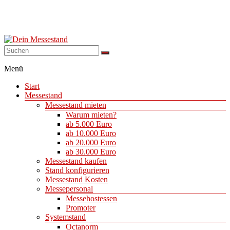
Dein
Menü
Messestand
Start
Messebau
Messestand
&
Messestand mieten
Messestände
Warum mieten?
für
ab 5.000 Euro
Ihren
ab 10.000 Euro
Messeauftritt.
ab 20.000 Euro
ab 30.000 Euro
Messestand kaufen
Stand konfigurieren
Messestand Kosten
Messepersonal
Messehostessen
Promoter
Systemstand
Octanorm