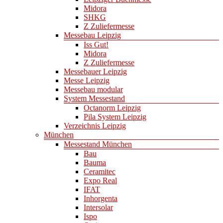
Midora
SHKG
Z Zuliefermesse
Messebau Leipzig
Iss Gut!
Midora
Z Zuliefermesse
Messebauer Leipzig
Messe Leipzig
Messebau modular
System Messestand
Octanorm Leipzig
Pila System Leipzig
Verzeichnis Leipzig
München
Messestand München
Bau
Bauma
Ceramitec
Expo Real
IFAT
Inhorgenta
Intersolar
Ispo