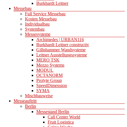
Burkhardt Leitner
Messebau
Full Service Messebau
Kosten Messebau
Individualbau
Systembau
Messesysteme
Archimedes | URBAN116
Burkhardt Leitner constructiv
Gillnhammer Wandsysteme
Leitner Ausstellungssysteme
MERO TSK
Mezzo Systems
MODUL
OCTANORM
Prolyte Group
SpeedDimension
SYMA
Mischbauweise
Messeauftritt
Berlin
Messestand Berlin
Call Center World
Fruit Logistica