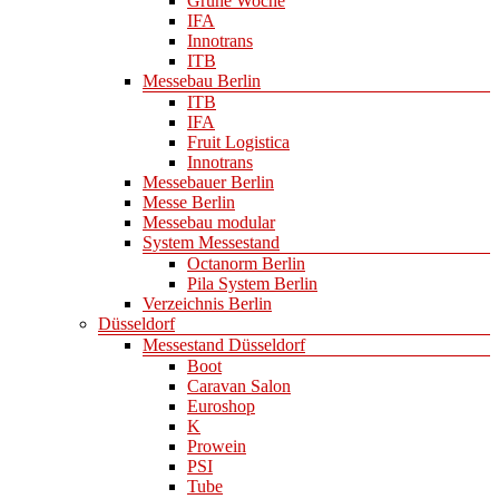
Grüne Woche
IFA
Innotrans
ITB
Messebau Berlin
ITB
IFA
Fruit Logistica
Innotrans
Messebauer Berlin
Messe Berlin
Messebau modular
System Messestand
Octanorm Berlin
Pila System Berlin
Verzeichnis Berlin
Düsseldorf
Messestand Düsseldorf
Boot
Caravan Salon
Euroshop
K
Prowein
PSI
Tube