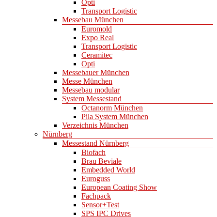
Opti
Transport Logistic
Messebau München
Euromold
Expo Real
Transport Logistic
Ceramitec
Opti
Messebauer München
Messe München
Messebau modular
System Messestand
Octanorm München
Pila System München
Verzeichnis München
Nürnberg
Messestand Nürnberg
Biofach
Brau Beviale
Embedded World
Euroguss
European Coating Show
Fachpack
Sensor+Test
SPS IPC Drives