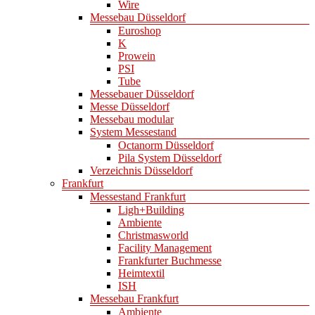
Wire
Messebau Düsseldorf
Euroshop
K
Prowein
PSI
Tube
Messebauer Düsseldorf
Messe Düsseldorf
Messebau modular
System Messestand
Octanorm Düsseldorf
Pila System Düsseldorf
Verzeichnis Düsseldorf
Frankfurt
Messestand Frankfurt
Ligh+Building
Ambiente
Christmasworld
Facility Management
Frankfurter Buchmesse
Heimtextil
ISH
Messebau Frankfurt
Ambiente