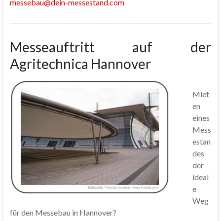
messebau@dein-messestand.com
Messeauftritt auf der
Agritechnica Hannover
Miet
en
eines
Mess
estan
des
der
ideal
e
Weg
für den Messebau in Hannover?