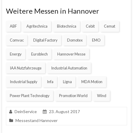
Weitere Messen in Hannover
ABF
Agritechnica
Biotechnica
Cebit
Cemat
Comvac
Digital Factory
Domotex
EMO
Energy
Euroblech
Hannover Messe
IAA Nutzfahrzeuge
Industrial Automation
Industrial Supply
Infa
Ligna
MDA Motion
Power Plant Technology
Promotion World
Wind
DeinService
23. August 2017
Messestand Hannover