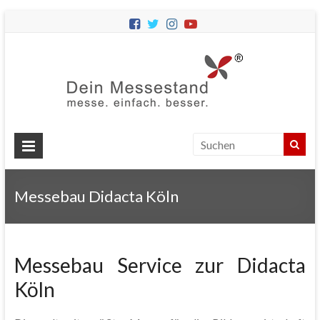
Dein
Messes
Messebau
&
Messestände
für
Ihren
Messebau Didacta Köln
Messeauftritt.
Messebau Service zur Didacta
Köln