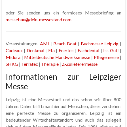
oder Sie senden uns ein formloses Messebriefing an
messebau@dein-messestand.com
Veranstaltungen:
AMI
|
Beach Boat
|
Buchmesse Leipzig
|
Cadeaux
|
Denkmal
|
Efa
|
Enertec
|
Fachdental
|
Iss Gut!
|
Midora
|
Mitteldeutsche Handwerksmesse
|
Pflegemesse
|
SHKG
|
Terratec
|
Therapie
|
Z-Zulieferermesse
Informationen zur Leipziger
Messe
Leipzig ist eine Messestadt und das schon seit über 800
Jahren. Daher trifft man hier auf Menschen, die es verstehen,
eine perfekte Messe zu organisieren. Leipzig ist ein
bedeutender Wirtschaftsstandort und auch das spiegelt
sich auf dem Messegelände wieder. Seit 1996 gibt es auf