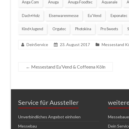
Anga Com
Anuga
Anuga Foodtec
Aquanale
A
Dach+Holz
Eisenwarenmesse
Eu’Vend
Exponatec
Kind+Jugend
Orgatec
Photokina
Pro Sweets
DeinService
23. August 2017
Messestand K
←
Messestand Eu’Vend & Coffeena Köln
Service für Aussteller
weiter
Unverbindliches Angebot einholen
Messebauer
Messebau
Dein Servi