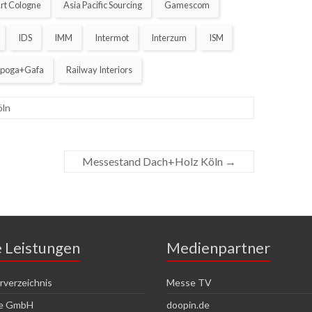
rt Cologne
Asia Pacific Sourcing
Gamescom
IDS
IMM
Intermot
Interzum
ISM
Spoga+Gafa
Railway Interiors
öln
Messestand Dach+Holz Köln
→
e Leistungen
Medienpartner
verzeichnis
Messe TV
ce GmbH
doopin.de