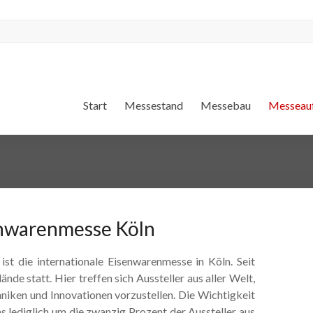
Start
Messestand
Messebau
Messeauf
enwarenmesse Köln
st die internationale Eisenwarenmesse in Köln. Seit
nde statt. Hier treffen sich Aussteller aus aller Welt,
niken und Innovationen vorzustellen. Die Wichtigkeit
s lediglich um die zwanzig Prozent der Aussteller aus