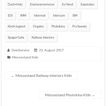
Dach+Holz
Eisenwarenmesse
Eu’Vend
Exponatec
IDS
IMM
Intermot
Interzum
ISM
Kind+Jugend
Orgatec
Photokina
Pro Sweets
Spoga+Gafa
Railway Interiors
DeinService
23. August 2017
Messestand Köln
←
Messestand Railway Interiors Köln
Messestand Photokina Köln
→