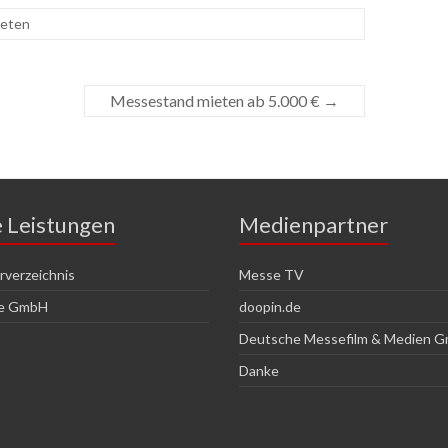
ieten
Messestand mieten ab 5.000 €
→
e Leistungen
Medienpartner
verzeichnis
Messe TV
ce GmbH
doopin.de
Deutsche Messefilm & Medien 
Danke