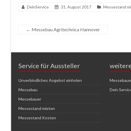
DeinService
31. August 2017
Messestand m
←
Messebau Agritechnica Hannover
Service für Aussteller
weiter
Unverbindliches Angebot einholen
Messebauer
Messebau
Dein Servi
Messebauer
Messestand mieten
Messestand Kosten