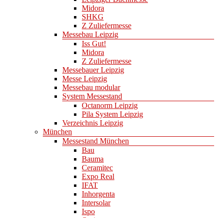
Midora
SHKG
Z Zuliefermesse
Messebau Leipzig
Iss Gut!
Midora
Z Zuliefermesse
Messebauer Leipzig
Messe Leipzig
Messebau modular
System Messestand
Octanorm Leipzig
Pila System Leipzig
Verzeichnis Leipzig
München
Messestand München
Bau
Bauma
Ceramitec
Expo Real
IFAT
Inhorgenta
Intersolar
Ispo