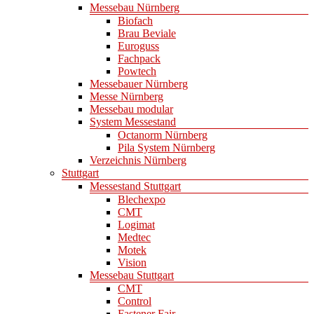
Messebau Nürnberg
Biofach
Brau Beviale
Euroguss
Fachpack
Powtech
Messebauer Nürnberg
Messe Nürnberg
Messebau modular
System Messestand
Octanorm Nürnberg
Pila System Nürnberg
Verzeichnis Nürnberg
Stuttgart
Messestand Stuttgart
Blechexpo
CMT
Logimat
Medtec
Motek
Vision
Messebau Stuttgart
CMT
Control
Fastener Fair