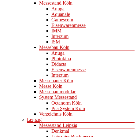
Messestand Köln
Anuga
Aquanale
Gamescom
Eisenwarenmesse
IMM
Interzum
ISM
Messebau Köln
Anuga
Photokina
Didacta
Eisenwarenmesse
Interzum
Messebauer Köln
Messe Köln
Messebau modular
System Messestand
Octanorm Köln
Pila System Köln
Verzeichnis Köln
Leipzig
Messestand Leipzig
Denkmal
Leipziger Buchmesse