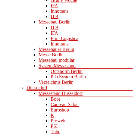
Grüne Woche
IFA
Innotrans
ITB
Messebau Berlin
ITB
IFA
Fruit Logistica
Innotrans
Messebauer Berlin
Messe Berlin
Messebau modular
System Messestand
Octanorm Berlin
Pila System Berlin
Verzeichnis Berlin
Düsseldorf
Messestand Düsseldorf
Boot
Caravan Salon
Euroshop
K
Prowein
PSI
Tube