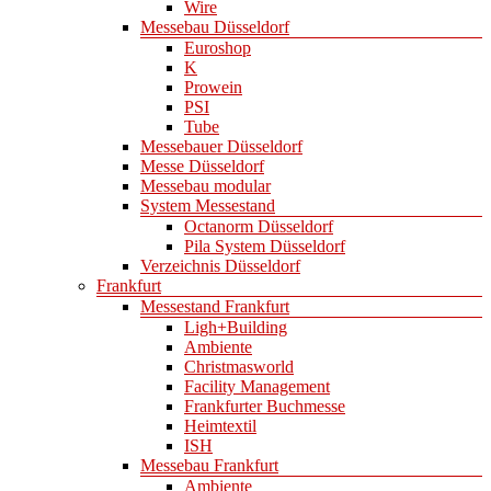
Wire
Messebau Düsseldorf
Euroshop
K
Prowein
PSI
Tube
Messebauer Düsseldorf
Messe Düsseldorf
Messebau modular
System Messestand
Octanorm Düsseldorf
Pila System Düsseldorf
Verzeichnis Düsseldorf
Frankfurt
Messestand Frankfurt
Ligh+Building
Ambiente
Christmasworld
Facility Management
Frankfurter Buchmesse
Heimtextil
ISH
Messebau Frankfurt
Ambiente