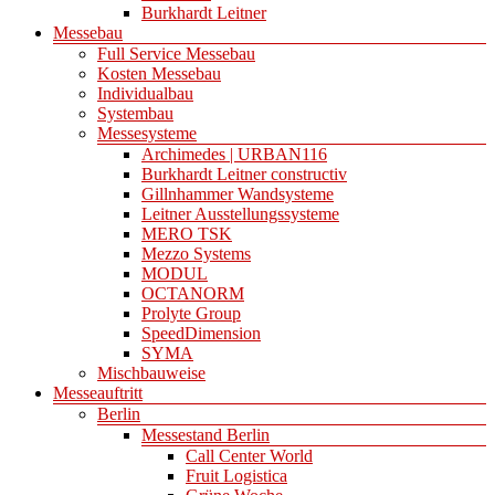
Burkhardt Leitner
Messebau
Full Service Messebau
Kosten Messebau
Individualbau
Systembau
Messesysteme
Archimedes | URBAN116
Burkhardt Leitner constructiv
Gillnhammer Wandsysteme
Leitner Ausstellungssysteme
MERO TSK
Mezzo Systems
MODUL
OCTANORM
Prolyte Group
SpeedDimension
SYMA
Mischbauweise
Messeauftritt
Berlin
Messestand Berlin
Call Center World
Fruit Logistica