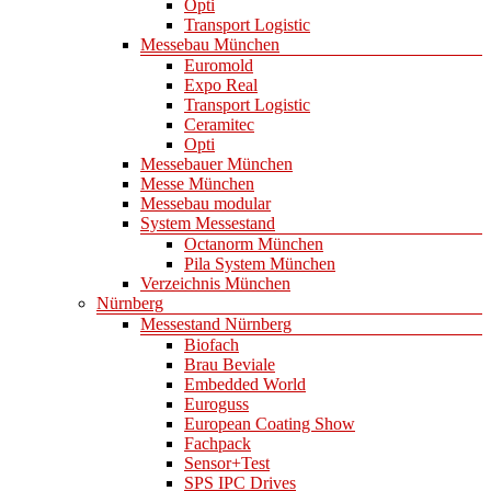
Opti
Transport Logistic
Messebau München
Euromold
Expo Real
Transport Logistic
Ceramitec
Opti
Messebauer München
Messe München
Messebau modular
System Messestand
Octanorm München
Pila System München
Verzeichnis München
Nürnberg
Messestand Nürnberg
Biofach
Brau Beviale
Embedded World
Euroguss
European Coating Show
Fachpack
Sensor+Test
SPS IPC Drives