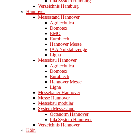
Pila System Hamburg
Verzeichnis Hamburg
Hannover
Messestand Hannover
Agritechnica
Domotex
EMO
Euroblech
Hannover Messe
IAA Nutzfahrzeuge
Ligna
Messebau Hannover
Agritechnica
Domotex
Euroblech
Hannover Messe
Ligna
Messebauer Hannover
Messe Hannover
Messebau modular
System Messestand
Octanorm Hannover
Pila System Hannover
Verzeichnis Hannover
Köln