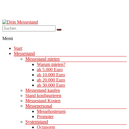
Dein
Menü
Messestand
Start
Messebau
Messestand
&
Messestand mieten
Messestände
Warum mieten?
für
ab 5.000 Euro
Ihren
ab 10.000 Euro
Messeauftritt.
ab 20.000 Euro
ab 30.000 Euro
Messestand kaufen
Stand konfigurieren
Messestand Kosten
Messepersonal
Messehostessen
Promoter
Systemstand
Octanorm