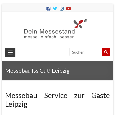
Dein
Messes
Messebau
&
Messestände
für
Ihren
Messebau Iss Gut! Leipzig
Messeauftritt.
Messebau Service zur Gäste
Leipzig