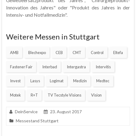
Gewebeersatzprodukt des Jahres", "Chirurgieprodukt-
Innovation des Jahres" oder "Produkt des Jahres in der
Intensiv- und Notfallmedizin".
Weitere Messen in Stuttgart
AMB
Blechexpo
CEB
CMT
Control
Eltefa
Fastener Fair
Interbad
Intergastra
Intervitis
Invest
Lasys
Logimat
Medizin
Medtec
Motek
R+T
TV Tecstyle Visions
Vision
DeinService
23. August 2017
Messestand Stuttgart