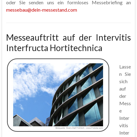
oder Sie senden uns ein formloses Messebriefing an
messebau@dein-messestand.com
Messeauftritt auf der Intervitis
Interfructa Hortitechnica
Lasse
n Sie
sich
auf
der
Mess
e
Inter
vitis
Inter