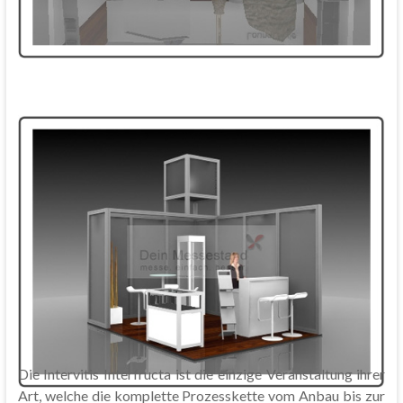
Die Intervitis Interfructa ist die einzige Veranstaltung ihrer
Art, welche die komplette Prozesskette vom Anbau bis zur