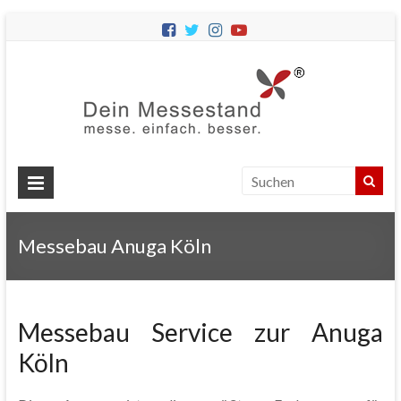
Dein
Messes
Messebau
&
Messestände
für
Ihren
Messebau Anuga Köln
Messeauftritt.
Messebau Service zur Anuga
Köln