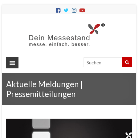
Dein
Messes
Messebau
&
Messestände
für
Aktuelle Meldungen |
Ihren
Messeauftritt.
Pressemitteilungen