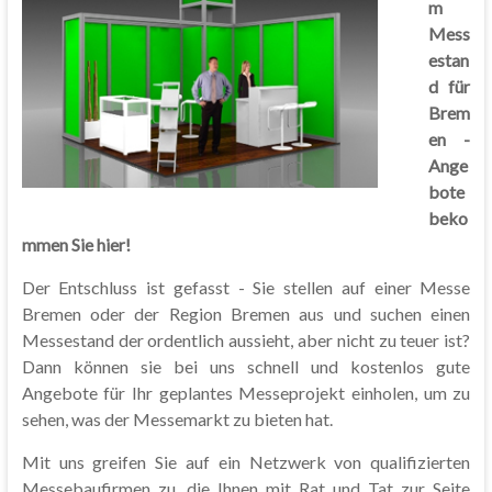
m
Mess
estan
d für
Brem
en -
Ange
bote
beko
mmen Sie hier!
Der Entschluss ist gefasst - Sie stellen auf einer Messe
Bremen oder der Region Bremen aus und suchen einen
Messestand der ordentlich aussieht, aber nicht zu teuer ist?
Dann können sie bei uns schnell und kostenlos gute
Angebote für Ihr geplantes Messeprojekt einholen, um zu
sehen, was der Messemarkt zu bieten hat.
Mit uns greifen Sie auf ein Netzwerk von qualifizierten
Messebaufirmen zu, die Ihnen mit Rat und Tat zur Seite