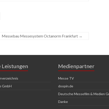
Messebau Messesystem Octanorm Frankfurt
→
e Leistungen
Medienpartner
verzeichnis
Messe TV
ce GmbH
doopin.de
Deutsche Messefilm & Medien 
Danke