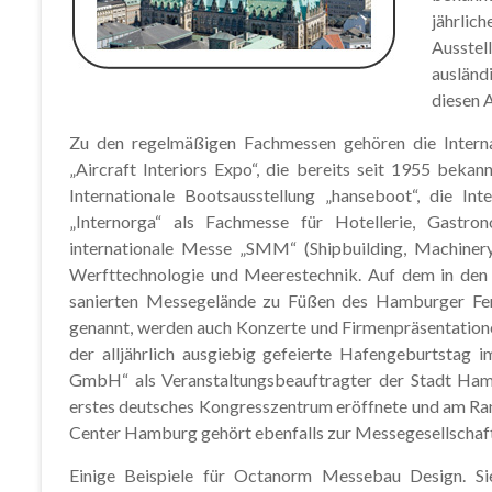
jährlic
Ausstel
ausländ
diesen 
Zu den regelmäßigen Fachmessen gehören die Interna
„Aircraft Interiors Expo“, die bereits seit 1955 beka
Internationale Bootsausstellung „hanseboot“, die In
„Internorga“ als Fachmesse für Hotellerie, Gastr
internationale Messe „SMM“ (Shipbuilding, Machine
Werfttechnologie und Meerestechnik. Auf dem in den
sanierten Messegelände zu Füßen des Hamburger Fer
genannt, werden auch Konzerte und Firmenpräsentatione
der alljährlich ausgiebig gefeierte Hafengeburtsta
GmbH“ als Veranstaltungsbeauftragter der Stadt Hamb
erstes deutsches Kongresszentrum eröffnete und am Ra
Center Hamburg gehört ebenfalls zur Messegesellschaft
Einige Beispiele für Octanorm Messebau Design. Sie 