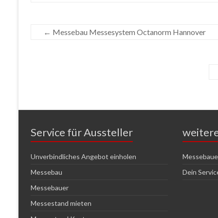
←
Messebau Messesystem Octanorm Hannover
Service für Aussteller
weiter
Unverbindliches Angebot einholen
Messebauer
Messebau
Dein Servi
Messebauer
Messestand mieten