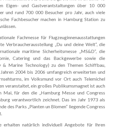
hen Eigen- und Gastverantstaltungen über 10 000
ler und rund 700 000 Besucher pro Jahr, auch viele
ische Fachbesucher machen in Hamburg Station zu
Anlässen.
tionale Fachmesse für Flugzeuginnenausstattungen
nnte Verbraucherausstellung „Du und deine Welt“, die
ternationale maritime Sicherheitsmesse „MS&D“, die
onomie, Catering und das Backgewerbe sowie die
ry & Marine Technology) zu den Themen Schiffbau,
 Jahren 2004 bis 2006 umfangreich erweiterten und
nsehturms, im Volksmund vor Ort auch Telemichel
n veranstaltet, ein großes Publikumsmagnet ist auch
g im Mai, für den die „Hamburg Messe und Congress
urg verantwortlich zeichnet. Das im Jahr 1973 als
nde des Parks „Planten un Blomen“ liegende Congress
.
erhalten natürlich individuell Angebote für Ihren