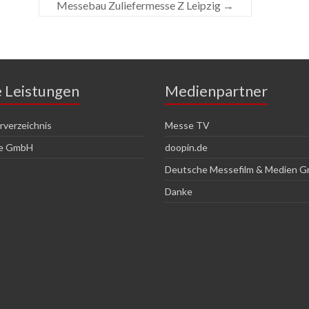
Messebau Zuliefermesse Z Leipzig
→
e Leistungen
Medienpartner
verzeichnis
Messe TV
ce GmbH
doopin.de
Deutsche Messefilm & Medien 
Danke