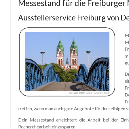
Messestand für die Freiburger
Ausstellerservice Freiburg von 
M
M
Fr
m
gu
Dr
ei
Fr
D
En
treffen, wenn man auch gute Angebote für denselbigen vo
Dein Messestand erleichtert die Arbeit bei der Ein
Recherchearbeit einzusparen.