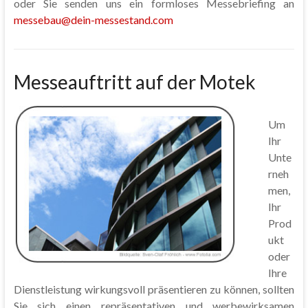
oder Sie senden uns ein formloses Messebriefing an
messebau@dein-messestand.com
Messeauftritt auf der Motek
Um
Ihr
Unte
rneh
men,
Ihr
Prod
ukt
oder
Ihre
Dienstleistung wirkungsvoll präsentieren zu können, sollten
Sie sich einen repräsentativen und werbewirksamen