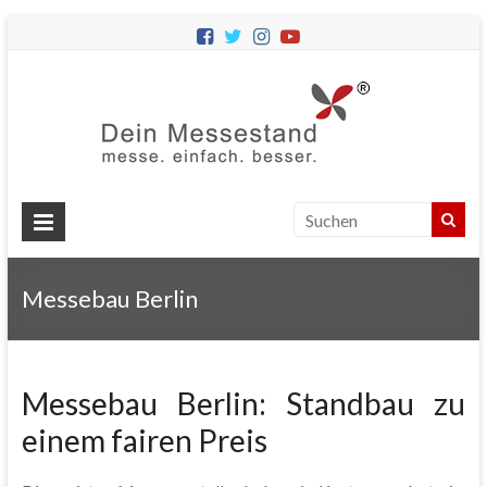
Dein
Messes
Messebau
&
Messestände
für
Ihren
Messebau Berlin
Messeauftritt.
Messebau Berlin: Standbau zu
einem fairen Preis