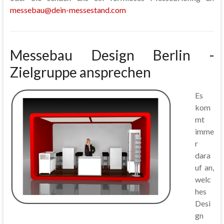
messebau@dein-messestand.com
Messebau Design Berlin -
Zielgruppe ansprechen
Es
kom
mt
imme
r
dara
uf an,
welc
hes
Desi
gn