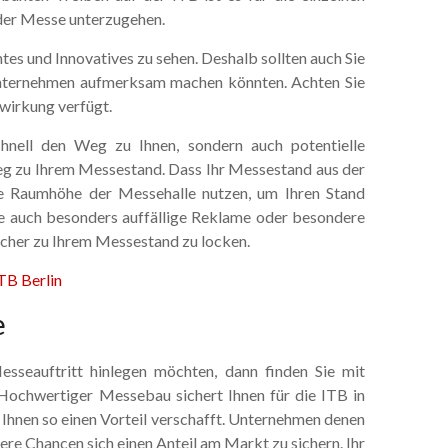
 der Messe unterzugehen.
ntes und Innovatives zu sehen. Deshalb sollten auch Sie
r Unternehmen aufmerksam machen könnten. Achten Sie
wirkung verfügt.
hnell den Weg zu Ihnen, sondern auch potentielle
eg zu Ihrem Messestand. Dass Ihr Messestand aus der
ene Raumhöhe der Messehalle nutzen, um Ihren Stand
ie auch besonders auffällige Reklame oder besondere
her zu Ihrem Messestand zu locken.
TB Berlin
e
sseauftritt hinlegen möchten, dann finden Sie mit
ochwertiger Messebau sichert Ihnen für die ITB in
 Ihnen so einen Vorteil verschafft. Unternehmen denen
re Chancen sich einen Anteil am Markt zu sichern. Ihr