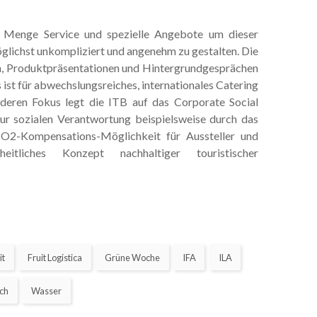
e Menge Service und spezielle Angebote um dieser
glichst unkompliziert und angenehm zu gestalten. Die
n, Produktpräsentationen und Hintergrundgesprächen
 ist für abwechslungsreiches, internationales Catering
deren Fokus legt die ITB auf das Corporate Social
 zur sozialen Verantwortung beispielsweise durch das
O2-Kompensations-Möglichkeit für Aussteller und
liches Konzept nachhaltiger touristischer
it
Fruit Logistica
Grüne Woche
IFA
ILA
ch
Wasser