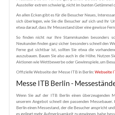
Aussteller extrem schwierig, nicht im bunten Getümmel
An allen Ecken gibt es für die Besucher Neues, Interessa
sich überlegen, wie Sie die Besucher auf sich und Ih
etwa darauf, dass Ihr Messestand über eine gewisse Fern
So finden nicht nur Ihre Stammkunden besonders sc
Neukunden finden ganz sicher besonders schnell den W
Ferne gut sichtbar ist, sollten Sie etwa die vorhand
auszubauen. Bauen Sie also auch in die Höhe. Nutzen S
Aktionen wie Wettbewerbe oder Gewinnspiele, um Besuc
Offizielle Webseite der Messe ITB in Berlin:
Webseite I
Messe ITB Berlin - Messeständ
Wenn Sie auf der ITB Berlin einen überzeugenden Me
unserem Angebot schnell den passenden Messebauer. H
Berlin einen Messestand, der die Besucher anspricht und
es gelingt mehr Aufmerksamkeit zu gewinnen, habe besse