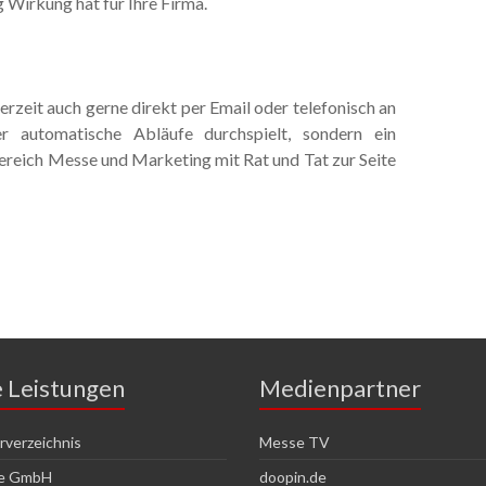
 Wirkung hat für Ihre Firma.
rzeit auch gerne direkt per Email oder telefonisch an
r automatische Abläufe durchspielt, sondern ein
ereich Messe und Marketing mit Rat und Tat zur Seite
e Leistungen
Medienpartner
verzeichnis
Messe TV
ce GmbH
doopin.de