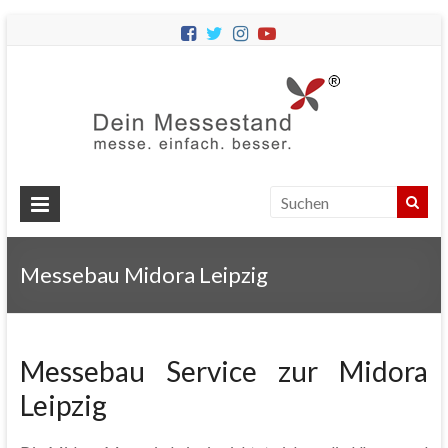
Dein
Messes
Messebau
&
Messestände
für
Ihren
Messebau Midora Leipzig
Messeauftritt.
Messebau Service zur Midora
Leipzig