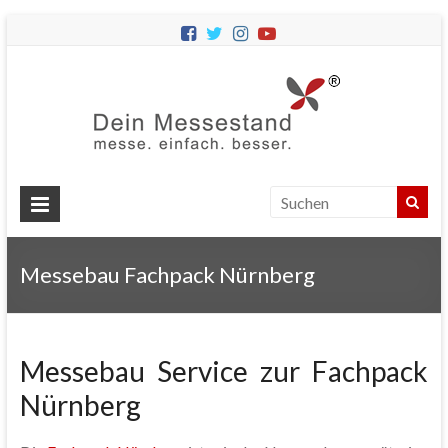
Dein
Messes
Messebau
&
Messestände
für
Ihren
Messebau Fachpack Nürnberg
Messeauftritt.
Messebau Service zur Fachpack
Nürnberg