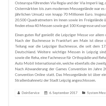
Osteuropa führenden Via Regia und der Via Imperii lag, 
Ostermärkten bis zum modernen Messegelände war es e
jährlichen Umsatz von knapp 70 Millionen Euro. Insges
20.500 Quadratmetern im Innen sowie im Freigelände ü
finden etwa 40 Messen sowie gut 100 Kongresse und sonst
Einen guten Ruf genießt die Leipziger Messe vor alle
Nach der Buchmesse in Frankfurt am Main ist diese d
Teilung war die Leipziger Buchmesse, die seit dem 17. 
Deutschland. Weitere wichtige Messen in Leipzig sin
sowie die Reha, eine Fachmesse für Orthopädie und Reh
Auto Mobil International ein, welche ebenfalls die zwe
Nach Abwanderung der Games Convention im Jahre 200
Convention Online statt. Das Messegelände ist über e
Straßenbahnnetz der Stadt Leipzig angeschlossen.
DeinService
6. September 2017
System Mes