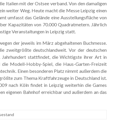
die Italien mit der Ostsee verband. Von den damaligen
in weiter Weg. Heute macht die Messe Leipzig einen
amt umfasst das Gelände eine Ausstellungsfläche von
ber Kapazitäten von 70.000 Quadratmetern. Jährlich
ige Veranstaltungen in Leipzig statt.
m wegen der jeweils im März abgehaltenen Buchmesse.
ie zweitgrößte deutschlandweit. Vor der deutschen
Jahrhundert stattfindet, die Wichtigste ihrer Art in
d die Modell-Hobby-Spiel, die Haus-Garten-Freizeit
atechnik. Einen besonderen Platz nimmt außerdem die
itgrößte zum Thema Kraftfahrzeuge in Deutschland ist.
9 nach Köln findet in Leipzig weiterhin die Games
inen eigenen Bahnhof erreichbar und außerdem an das
sestand