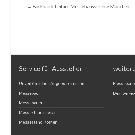
←
Burkhardt Leitner Messebausysteme München
Service für Aussteller
weiter
Unverbindliches Angebot einholen
Messebauer
Messebau
Dein Servi
Messebauer
Messestand mieten
Messestand Kosten