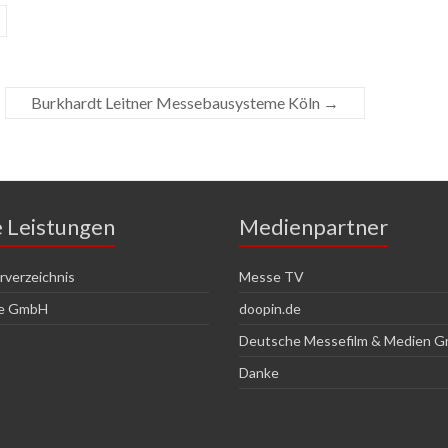
Burkhardt Leitner Messebausysteme Köln
→
e Leistungen
Medienpartner
verzeichnis
Messe TV
ce GmbH
doopin.de
Deutsche Messefilm & Medien 
Danke