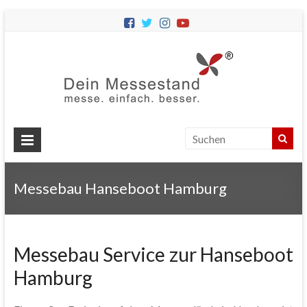
Dein
Messes
Messebau
&
Messestände
für
Ihren
Messebau Hanseboot Hamburg
Messeauftritt.
Messebau Service zur Hanseboot
Hamburg