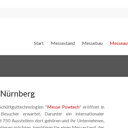
Start
Messestand
Messebau
Messeauf
 Nürnberg
Schüttguttechnologien "
Messe Powtech
" eröffnet in
sucher erwartet. Darunter ein internationaler
d 750 Ausstellern dort gehören und Ihr Unternehmen,
ntieren möchten, benötigen Sie einen Messestand, der