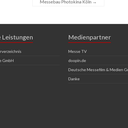
Messebau Photokina Köln
→
e Leistungen
Medienpartner
verzeichnis
Messe TV
ce GmbH
doopin.de
Deutsche Messefilm & Medien 
Danke