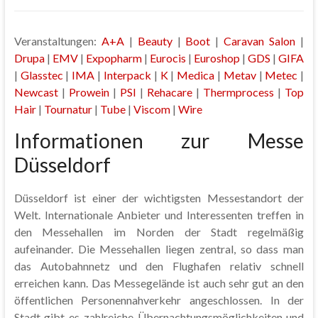
Veranstaltungen:
A+A
|
Beauty
|
Boot
|
Caravan Salon
|
Drupa
|
EMV
|
Expopharm
|
Eurocis
|
Euroshop
|
GDS
|
GIFA
|
Glasstec
|
IMA
|
Interpack
|
K
|
Medica
|
Metav
|
Metec
|
Newcast
|
Prowein
|
PSI
|
Rehacare
|
Thermprocess
|
Top
Hair
|
Tournatur
|
Tube
|
Viscom
|
Wire
Informationen zur Messe
Düsseldorf
Düsseldorf ist einer der wichtigsten Messestandort der
Welt. Internationale Anbieter und Interessenten treffen in
den Messehallen im Norden der Stadt regelmäßig
aufeinander. Die Messehallen liegen zentral, so dass man
das Autobahnnetz und den Flughafen relativ schnell
erreichen kann. Das Messegelände ist auch sehr gut an den
öffentlichen Personennahverkehr angeschlossen. In der
Stadt gibt es zahlreiche Übernachtungsmöglichkeiten und