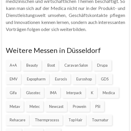
medizinischen und wirtschaftlichen Themen beschäftigt. So
kann man sich auf der Medica nicht nur in der Produkt- und
Dienstleistungswelt umsehen, Geschäftskontakte pflegen
und Innovationen kennen lernen, sondern auch interessanten
Vorträgen folgen oder sich weiterbilden.
Weitere Messen in Düsseldorf
A+A
Beauty
Boot
Caravan Salon
Drupa
EMV
Expopharm
Eurocis
Euroshop
GDS
Gifa
Glasstec
IMA
Interpack
K
Medica
Metav
Metec
Newcast
Prowein
PSI
Rehacare
Thermprocess
Top Hair
Tournatur