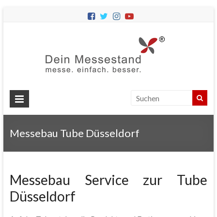
Dein
Messes
Messebau
&
Messestände
für
Ihren
Messebau Tube Düsseldorf
Messeauftritt.
Messebau Service zur Tube
Düsseldorf