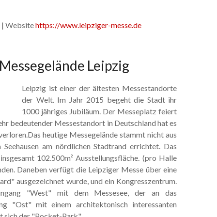
 | Website
https://www.leipziger-messe.de
 Messegelände Leipzig
Leipzig ist einer der ältesten Messestandorte
der Welt. Im Jahr 2015 begeht die Stadt ihr
1000 jähriges Jubiläum. Der Messeplatz feiert
 sehr bedeutender Messestandort in Deutschland hat es
t verloren.Das heutige Messegelände stammt nicht aus
 Seehausen am nördlichen Stadtrand errichtet. Das
 insgesamt 102.500m² Ausstellungsfläche. (pro Halle
nden. Daneben verfügt die Leipziger Messe über eine
ward" ausgezeichnet wurde, und ein Kongresszentrum.
Eingang "West" mit dem Messesee, der an das
ng "Ost" mit einem architektonisch interessanten
 sich der "Pocket-Park".