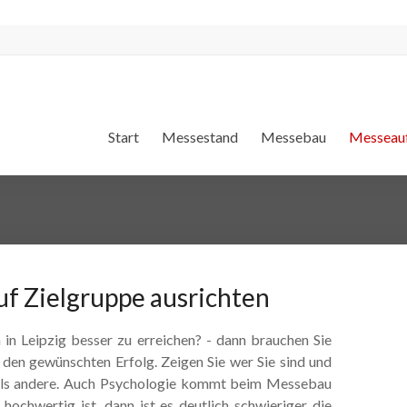
Start
Messestand
Messebau
Messeauf
uf Zielgruppe ausrichten
in Leipzig besser zu erreichen? - dann brauchen Sie
 den gewünschten Erfolg. Zeigen Sie wer Sie sind und
r als andere. Auch Psychologie kommt beim Messebau
chwertig ist, dann ist es deutlich schwieriger die