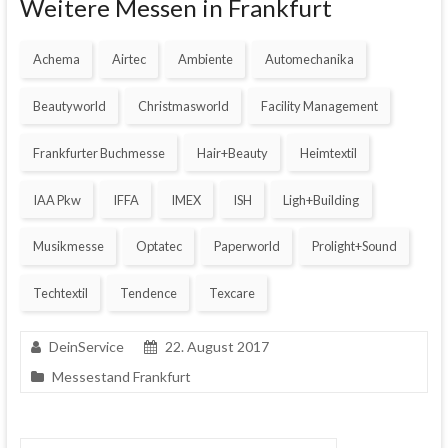
Weitere Messen in Frankfurt
Achema
Airtec
Ambiente
Automechanika
Beautyworld
Christmasworld
Facility Management
Frankfurter Buchmesse
Hair+Beauty
Heimtextil
IAA Pkw
IFFA
IMEX
ISH
Ligh+Building
Musikmesse
Optatec
Paperworld
Prolight+Sound
Techtextil
Tendence
Texcare
DeinService
22. August 2017
Messestand Frankfurt