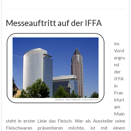
Messeauftritt auf der IFFA
Im
Vord
ergru
nd
der
IFFA
in
Fran
kfurt
am
Main
steht in erster Linie das Fleisch. Wer als Aussteller seine
Fleischwaren präsentieren möchte, ist mit einem