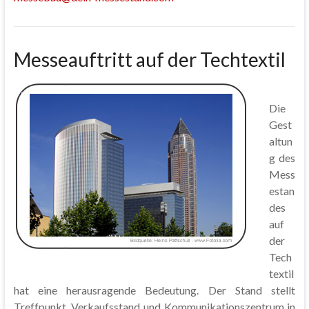
Messeauftritt auf der Techtextil
Die
Gest
altun
g des
Mess
estan
des
auf
der
Tech
textil
hat eine herausragende Bedeutung. Der Stand stellt
Treffpunkt, Verkaufsstand und Kommunikationszentrum in