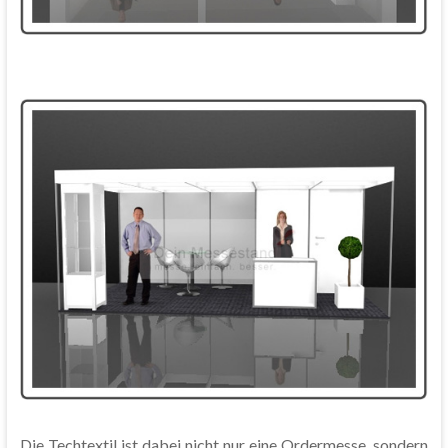
Die Techtextil ist dabei nicht nur eine Ordermesse, sondern