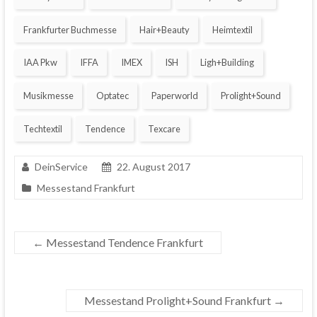
Frankfurter Buchmesse
Hair+Beauty
Heimtextil
IAA Pkw
IFFA
IMEX
ISH
Ligh+Building
Musikmesse
Optatec
Paperworld
Prolight+Sound
Techtextil
Tendence
Texcare
DeinService
22. August 2017
Messestand Frankfurt
←
Messestand Tendence Frankfurt
Messestand Prolight+Sound Frankfurt
→