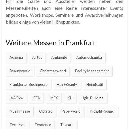
Für die Gäste und Aussteller werden neben den
Messeneuheiten auch eine Reihe interessanter Events
angeboten. Workshops, Seminare und Awardverleihungen
bilden einige von vielen Höhepunkten.
Weitere Messen in Frankfurt
Achema
Airtec
Ambiente
Automechanika
Beautyworld
Christmasworld
Facility Management
Frankfurter Buchmesse
Hair+Beauty
Heimtextil
IAA Pkw
IFFA
IMEX
ISH
Ligh+Building
Musikmesse
Optatec
Paperworld
Prolight+Sound
Techtextil
Tendence
Texcare