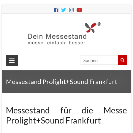
Dein
Messes
Messebau
&
Messestände
für
Ihren
Messestand Prolight+Sound Frankfurt
Messeauftritt.
Messestand für die Messe
Prolight+Sound Frankfurt