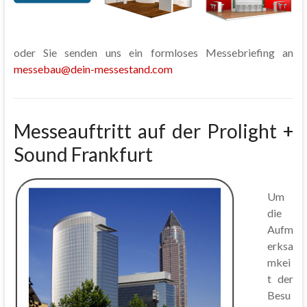
oder Sie senden uns ein formloses Messebriefing an
messebau@dein-messestand.com
Messeauftritt auf der Prolight +
Sound Frankfurt
Um
die
Aufm
erksa
mkei
t der
Besu