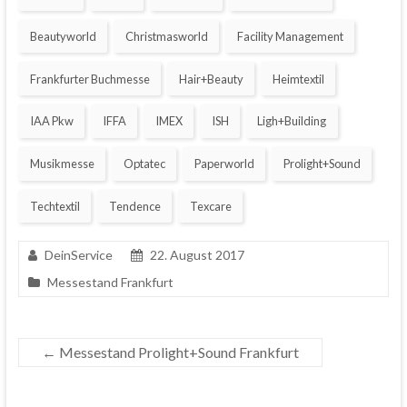
Beautyworld
Christmasworld
Facility Management
Frankfurter Buchmesse
Hair+Beauty
Heimtextil
IAA Pkw
IFFA
IMEX
ISH
Ligh+Building
Musikmesse
Optatec
Paperworld
Prolight+Sound
Techtextil
Tendence
Texcare
DeinService
22. August 2017
Messestand Frankfurt
←
Messestand Prolight+Sound Frankfurt