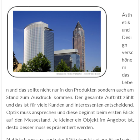
Ästh
etik
und
Desi
gn
versc
höne
rn
das
Lebe
n und das sollte nicht nur in den Produkten sondern auch am
Stand zum Ausdruck kommen. Der gesamte Auftritt zählt
und das ist für viele Kunden und Interessenten entscheidend.
Optik muss ansprechen und diese beginnt beim ersten Blick
auf den Messestand. Je kleiner ein Objekt im Angebot ist,
desto besser muss es präsentiert werden.
Natürlich muss es auch der Mittelpunkt sei am Stand sein -