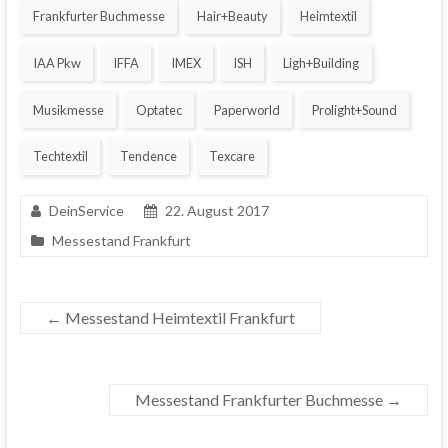
Frankfurter Buchmesse
Hair+Beauty
Heimtextil
IAA Pkw
IFFA
IMEX
ISH
Ligh+Building
Musikmesse
Optatec
Paperworld
Prolight+Sound
Techtextil
Tendence
Texcare
DeinService
22. August 2017
Messestand Frankfurt
←
Messestand Heimtextil Frankfurt
Messestand Frankfurter Buchmesse
→