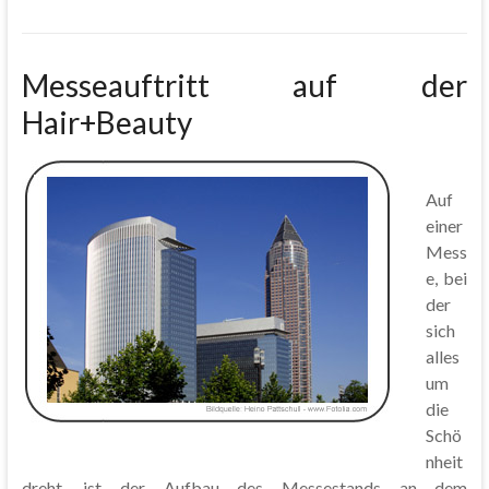
Messeauftritt auf der
Hair+Beauty
Auf
einer
Mess
e, bei
der
sich
alles
um
die
Schö
nheit
dreht, ist der Aufbau des Messestands an dem