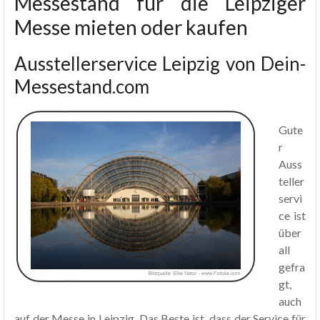
Messestand für die Leipziger
Messe mieten oder kaufen
Ausstellerservice Leipzig von Dein-
Messestand.com
Gute
r
Auss
teller
servi
ce ist
über
all
gefra
gt,
auch
auf der Messe in Leipzig. Das Beste ist, dass der Service für