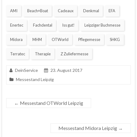
AMI
Beach+Boat
Cadeaux
Denkmal
EFA
Enertec
Fachdental
Iss gut!
Leipziger Buchmesse
Midora
MHM
OTWorld
Pflegemesse
SHKG
Terratec
Therapie
Z Zuliefermesse
DeinService
23. August 2017
Messestand Leipzig
←
Messestand OTWorld Leipzig
Messestand Midora Leipzig
→