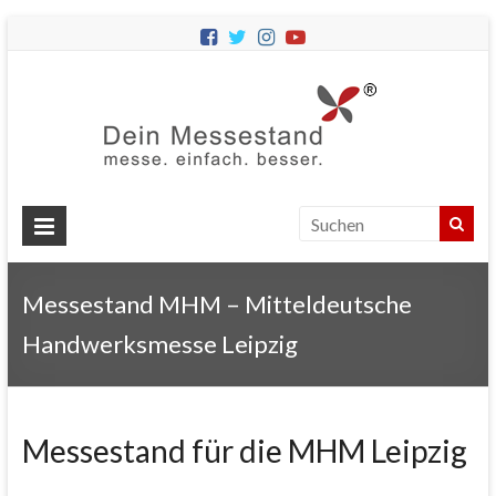
Dein
Messes
Messebau
&
Messestände
für
Ihren
Messestand MHM – Mitteldeutsche
Messeauftritt.
Handwerksmesse Leipzig
Messestand für die MHM Leipzig