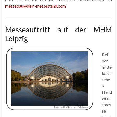
messebau@dein-messestand.com
Messeauftritt auf der MHM
Leipzig
Bei
der
mitte
ldeut
sche
n
Hand
werk
smes
se