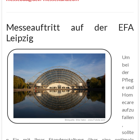
Messeauftritt auf der EFA
Leipzig
Um
bei
der
Pfleg
e und
Hom
ecare
aufzu
fallen
,
sollte
n Sie mit Ihrer Standgestaltung über eine optimale