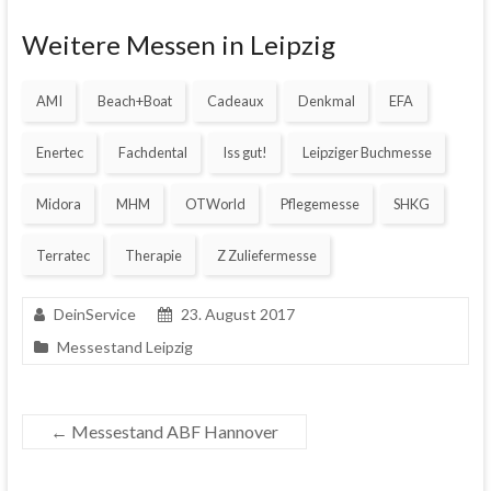
Weitere Messen in Leipzig
AMI
Beach+Boat
Cadeaux
Denkmal
EFA
Enertec
Fachdental
Iss gut!
Leipziger Buchmesse
Midora
MHM
OTWorld
Pflegemesse
SHKG
Terratec
Therapie
Z Zuliefermesse
DeinService
23. August 2017
Messestand Leipzig
←
Messestand ABF Hannover