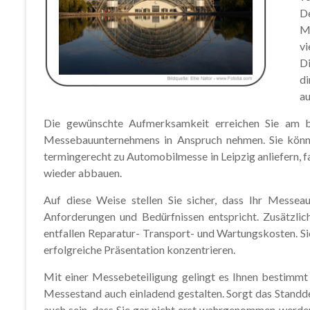
D
Ma
vi
Di
di
au
Die gewünschte Aufmerksamkeit erreichen Sie am be
Messebauunternehmens in Anspruch nehmen. Sie könne
termingerecht zu Automobilmesse in Leipzig anliefern,
wieder abbauen.
Auf diese Weise stellen Sie sicher, dass Ihr Messeauf
Anforderungen und Bedürfnissen entspricht. Zusätzlich 
entfallen Reparatur- Transport- und Wartungskosten. Sie
erfolgreiche Präsentation konzentrieren.
Mit einer Messebeteiligung gelingt es Ihnen bestimmt
Messestand auch einladend gestalten. Sorgt das Standde
auch sein, dass Sie gar nicht erst wahrgenommen werde