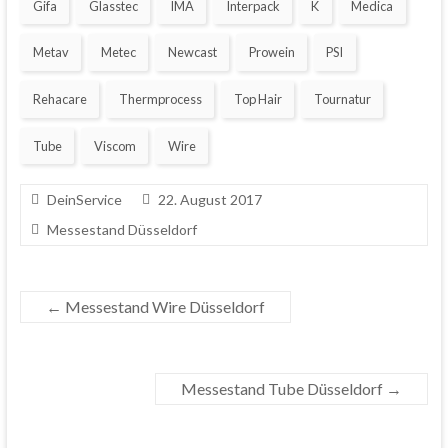
Gifa
Glasstec
IMA
Interpack
K
Medica
Metav
Metec
Newcast
Prowein
PSI
Rehacare
Thermprocess
Top Hair
Tournatur
Tube
Viscom
Wire
DeinService
22. August 2017
Messestand Düsseldorf
←
Messestand Wire Düsseldorf
Messestand Tube Düsseldorf
→