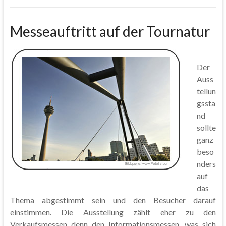
Messeauftritt auf der Tournatur
Der
Auss
tellun
gssta
nd
sollte
ganz
beso
nders
auf
das
Thema abgestimmt sein und den Besucher darauf
einstimmen. Die Ausstellung zählt eher zu den
Verkaufsmessen denn den Informationsmessen, was sich