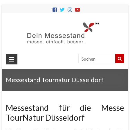
Dein
Messes
Messebau
&
Messestände
für
Ihren
Messestand Tournatur Düsseldorf
Messeauftritt.
Messestand für die Messe
TourNatur Düsseldorf