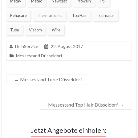
Metav
Metec
Newcast
Prowein
PSI
Rehacare
Thermprocess
Top Hair
Tournatur
Tube
Viscom
Wire
DeinService
22. August 2017
Messestand Düsseldorf
←
Messestand Tube Düsseldorf
Messestand Top Hair Düsseldorf
→
Jetzt Angebote einholen: