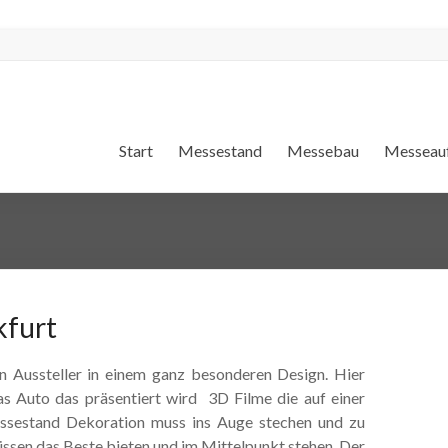
Start
Messestand
Messebau
Messeauf
kfurt
den Aussteller in einem ganz besonderen Design. Hier
das Auto das präsentiert wird 3D Filme die auf einer
ssestand Dekoration muss ins Auge stechen und zu
ssen das Beste bieten und im Mittelpunkt stehen. Der