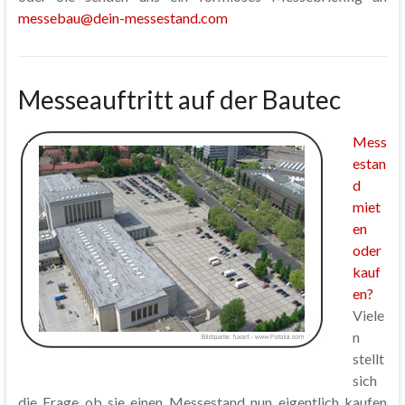
messebau@dein-messestand.com
Messeauftritt auf der Bautec
Mess
estan
d
miet
en
oder
kauf
en?
Viele
n
stellt
sich
die Frage ob sie einen Messestand nun eigentlich kaufen