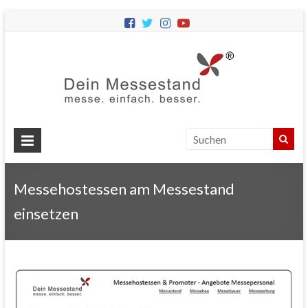
Dein
Messes
Messebau
&
Messestände
für
Ihren
Messehostessen am Messestand
Messeauftritt.
einsetzen