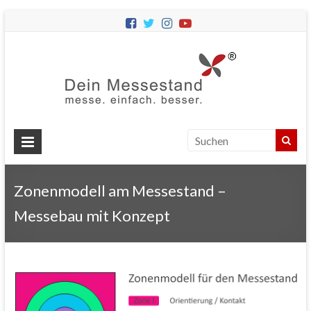
Dein
Messes
Messebau
&
Messestände
für
Ihren
Zonenmodell am Messestand –
Messeauftritt.
Messebau mit Konzept