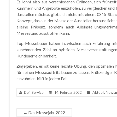
Es lohnt also aus verschiedenen Gründen, sich frühze
kümmern und Angebote einzuholen, zu vergleichen und f
darstellen möchte, gibt sich nicht mit einem 0815-Stan
Konzept, das aus der Masse der Aussteller heraussticht
alleine Präsenz, sondern auch Alleinstellungsmerkmal
Messestand ausstrahlen kann.
Top-Messebauer haben inzwischen auch Erfahrung mit
zunehmenden Zahl an hybriden Messeveranstaltungen 
Kundenerreichbarkeit.
Zugegeben, es ist keine leichte Übung, den optimalen 
für seinen Messeauftritt bauen zu lassen. Frühzeitige
einzuholen, hilft in jedem Fall.
DeinService
14. Februar 2022
Aktuell
,
Newsm
←
Das Messejahr 2022