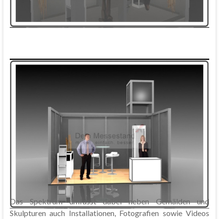
Das Spektrum umfasst dabei neben Gemälden und
Skulpturen auch Installationen, Fotografien sowie Videos