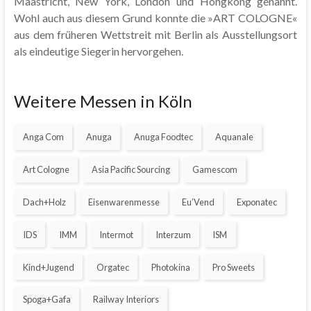
Maastricht, New York, London und Hongkong genannt.
Wohl auch aus diesem Grund konnte die »ART COLOGNE«
aus dem früheren Wettstreit mit Berlin als Ausstellungsort
als eindeutige Siegerin hervorgehen.
Weitere Messen in Köln
Anga Com
Anuga
Anuga Foodtec
Aquanale
Art Cologne
Asia Pacific Sourcing
Gamescom
Dach+Holz
Eisenwarenmesse
Eu’Vend
Exponatec
IDS
IMM
Intermot
Interzum
ISM
Kind+Jugend
Orgatec
Photokina
Pro Sweets
Spoga+Gafa
Railway Interiors