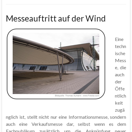
Messeauftritt auf der Wind
Eine
techn
ische
Mess
e, die
auch
der
Öffe
ntlich
keit
zugä
nglich ist, stellt nicht nur eine Informationsmesse, sondern
auch eine Verkaufsmesse dar, selbst wenn es dem
Fachpublikum zusätzlich um die Anknüpfung neuer